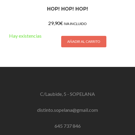
HOP! HOP! HOP!
29,90
€
IVA INCLUIDO
Hay existencias
AÑADIR AL CARRITO
C/Laubide, 5 - SOPELANA
distinto.sopelana@gmail.com
645 737 846