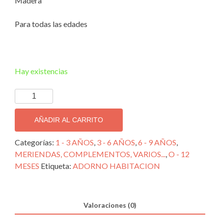
Madera
Para todas las edades
Hay existencias
MOVIL
VELEROS
CON
AÑADIR AL CARRITO
FARO
cantidad
Categorías:
1 - 3 AÑOS
,
3 - 6 AÑOS
,
6 - 9 AÑOS
,
MERIENDAS, COMPLEMENTOS, VARIOS...
,
O - 12
MESES
Etiqueta:
ADORNO HABITACION
Valoraciones (0)