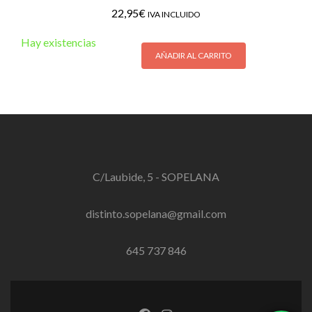
22,95
€
IVA INCLUIDO
Hay existencias
AÑADIR AL CARRITO
C/Laubide, 5 - SOPELANA
distinto.sopelana@gmail.com
645 737 846