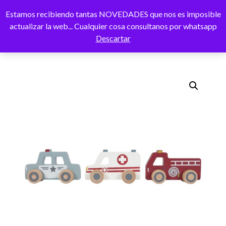
Estamos recibiendo tantas NOVEDADES que nos es imposible
CAMBI
actualizar la web... Cualquier cosa consultanos por whatsapp
Descartar